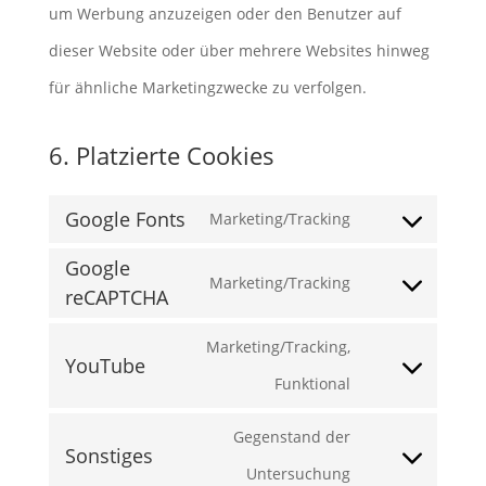
um Werbung anzuzeigen oder den Benutzer auf
dieser Website oder über mehrere Websites hinweg
für ähnliche Marketingzwecke zu verfolgen.
6. Platzierte Cookies
Google Fonts
Marketing/Tracking
Consent
Google
to
Marketing/Tracking
reCAPTCHA
Consent
service
to
Marketing/Tracking,
google-
YouTube
service
Consent
Funktional
fonts
google-
to
Gegenstand der
recaptcha
Sonstiges
service
Consent
Untersuchung