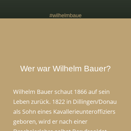
#wilhelmbaue
r
200
Wer war Wilhelm Bauer?
Wilhelm Bauer schaut 1866 auf sein
Leben zurück. 1822 in Dillingen/Donau
als Sohn eines Kavallerieunteroffiziers
geboren, wird er nach einer